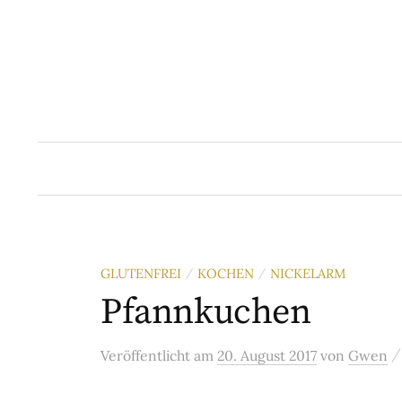
Springe
zum
Inhalt
GLUTENFREI
KOCHEN
NICKELARM
/
/
Pfannkuchen
Veröffentlicht
am
20. August 2017
von
Gwen