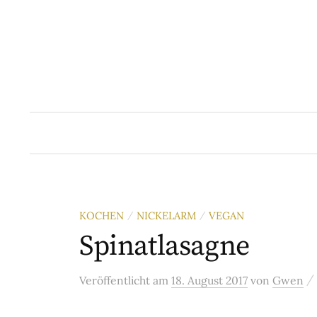
Springe
zum
Inhalt
KOCHEN
NICKELARM
VEGAN
/
/
Spinatlasagne
/
Veröffentlicht
am
18. August 2017
von
Gwen