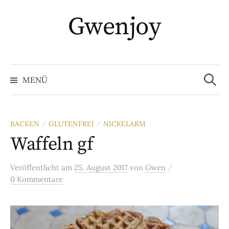
Springe
Gwenjoy
zum
Inhalt
Suche
nach:
MENÜ
BACKEN
GLUTENFREI
NICKELARM
/
/
Waffeln gf
/
Veröffentlicht
am
25. August 2017
von
Gwen
0 Kommentare